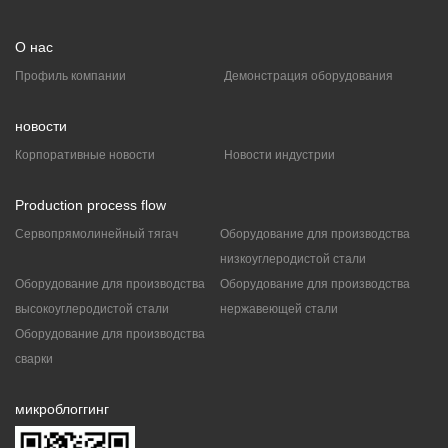
φ1.2mm сырья)
→
LZ11/300Линейный чертеж
→
Натяжная рама
→
Очистка бака
→
SG300Машина для
намотки проволоки в форме буквы I (проволока из
О нас
нержавеющей стали диаметром менее 1,2 мм тянется до
минимума φ 0,2 мм)
Профиль компании
Демонстрация оборудования
2、
Воздушная линия
→
LT15/300Блок вытяжки воды
→
Натяжная рама
→
Очистка бака
→
SG300Машина для
намотки проволоки в форме буквы I (проволока из
новости
нержавеющей стали диаметром менее 1,2 мм тянется до
минимума φ 0,2 мм)
Корпоративные новости
Новости индустрии
Production process flow
Сервопрямолинейный тягач
Оборудование для производства
низкоуглеродистой стали
Оборудование для производства
Оборудование для производства
высокоуглеродистой стали
нержавеющей стали
Оборудование для производства
сварки
микроблоггинг