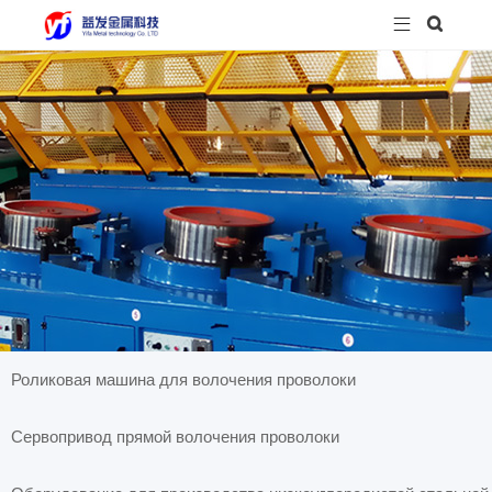


Роликовая машина для волочения проволоки
Сервопривод прямой волочения проволоки