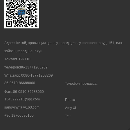
Адрес: Китай, провинция цзянсу, город цзянсу, шеншенг-роуд, 151, син-
хэйвен, город шенг-хун
Контакт: Г-н l IU
телефон:86-13771203269
Whatsapp:0086-13771203269
86-0510-86688060
Телефон продавца:
Факс:86-0510-86688060
1345229218@qq.com
Почта:
jiangyinyifa@163.com
Amy Xi:
+86 18700580100
Tel: