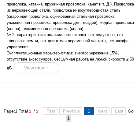
проволока, катанка, пружинная проволока, канат и т. Д.), Проволока
из нержавеющей стали, проволока низкоуглеродистая сталь
(сварочная проволока, оцинкованная стальная проволока,
упаковочная проволока, проволока для гвоздей), медная проволока
(сплав), алюминиевая проволока (сплав)
№ 2, характеристики волочильного станка: нет редуктора, нет
клинового ремня, нет двигателя переменной частоты, нет шкафа
управления
Эксплуатационные характеристики: энергосбережение 15%,
отсутствие аксессуаров, бесшумная работа на любой скорости ≤ 50
View more+
дБ
Page:1 Total
/
First
Previous
1
Next
Last
Go
1
1