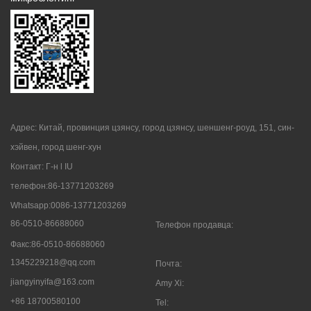
Адрес: Китай, провинция цзянсу, город цзянсу, шеншенг-роуд, 151, син-
хэйвен, город шенг-хун
Контакт: Г-н l IU
телефон:86-13771203269
Whatsapp:0086-13771203269
86-0510-86688060
Телефон продавца:
Факс:86-0510-86688060
1345229218@qq.com
Почта:
jiangyinyifa@163.com
Amy Xi:
+86 18700580100
Tel: