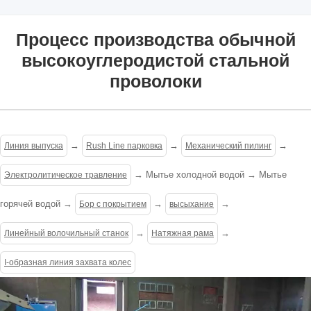
Процесс производства обычной
высокоуглеродистой стальной
проволоки
→
→
→
Линия выпуска
Rush Line парковка
Механический пилинг
→ Мытье холодной водой → Мытье
Электролитическое травление
горячей водой →
→
→
Бор с покрытием
высыхание
→
→
Линейный волочильный станок
Натяжная рама
I-образная линия захвата колес