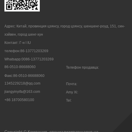
Адрес: Китай, провинция цзянсу, город цзянсу, шеншенг-роуд, 151, син-
хэйвен, город шенг-хун
Контакт: Г-н l IU
телефон:86-13771203269
Whatsapp:0086-13771203269
86-0510-86688060
Телефон продавца:
Факс:86-0510-86688060
1345229218@qq.com
Почта:
jiangyinyifa@163.com
Amy Xi:
+86 18700580100
Tel:
Copyright © Компания, специализирующаяся на