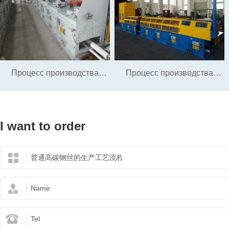
Процесс производства
Процесс производства
специальной
проволоки из
I want to order
высокоуглеродистой
высокоуглеродистой
стальной проволоки
пружинной стали