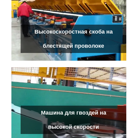
Роликовая волочильная машина с
Высокоскоростная скоба на
водяным охлаждением
Проверьте детали
блестящей проволоке
Высокоскоростная скоба на блестящей
Машина для гвоздей на
проволоке
Проверьте детали
высокой скорости