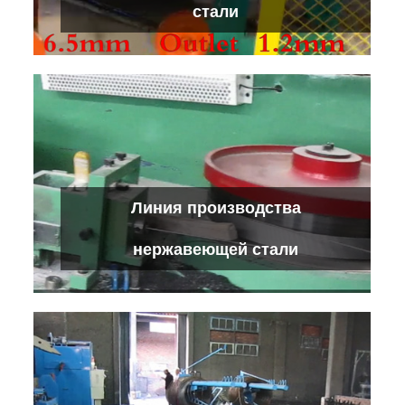
стали
Тягач из низкоуглеродистой стали
Линия производства
Проверьте детали
нержавеющей стали