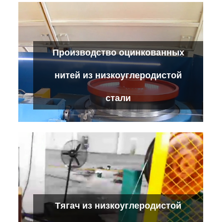
Производство оцинкованных
Линия низкоуглеродной резьбы
нитей из низкоуглеродистой
Проверьте детали
стали
Производство оцинкованных нитей из
Тягач из низкоуглеродистой
низкоуглеродистой стали
Проверьте детали