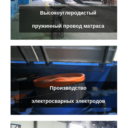
Линия производства нержавеющей
Высокоуглеродистый
стали
Проверьте детали
пружинный провод матраса
Высокоуглеродистый пружинный
Производство
провод матраса
Проверьте детали
электросварных электродов