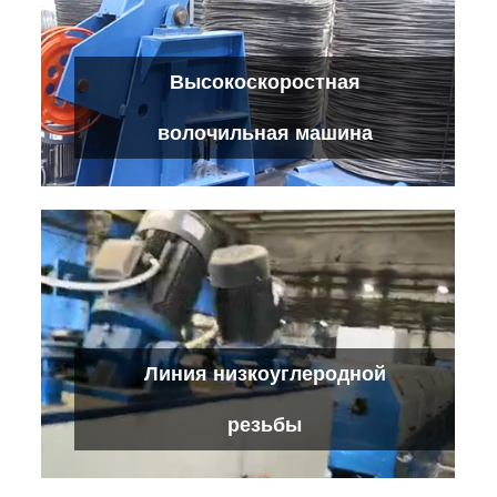
Производство оцинкованной сетки из
Высокоскоростная
проволоки
Проверьте детали
волочильная машина
Высокоскоростная волочильная машина
Линия низкоуглеродной
Проверьте детали
резьбы