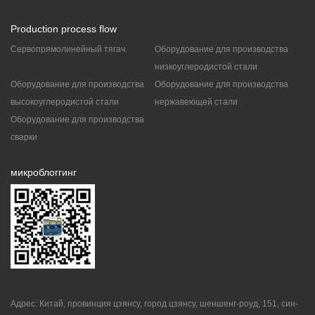
Production process flow
Сервопрямолинейный тягач
Оборудование для производства
низкоуглеродистой стали
Оборудование для производства
Оборудование для производства
высокоуглеродистой стали
нержавеющей стали
Оборудование для производства
сварки
микроблоггинг
Адрес: Китай, провинция цзянсу, город цзянсу, шеншенг-роуд, 151, син-